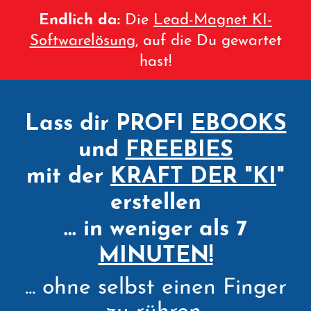
Endlich da:
Die
Lead-Magnet KI-
Softwarelösung
, auf die Du gewartet
hast!
Lass dir PROFI
EBOOKS
und
FREEBIES
mit der
KRAFT DER "
KI
"
erstellen
... in weniger als 7
MINUTEN!
... ohne selbst einen Finger